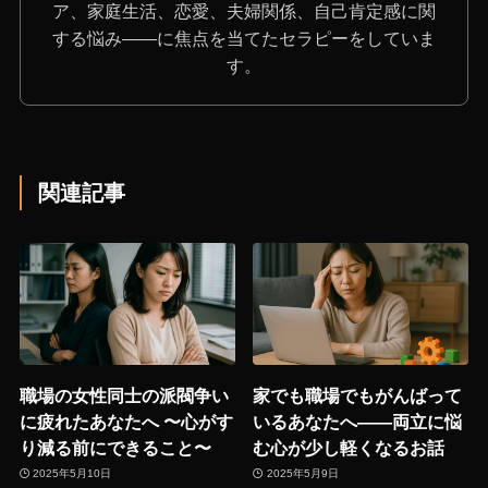
ア、家庭生活、恋愛、夫婦関係、自己肯定感に関
する悩み――に焦点を当てたセラピーをしていま
す。
関連記事
職場の女性同士の派閥争い
家でも職場でもがんばって
に疲れたあなたへ 〜心がす
いるあなたへ――両立に悩
り減る前にできること〜
む心が少し軽くなるお話
2025年5月10日
2025年5月9日