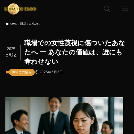
HOME
職場での悩み
職場での女性蔑視に傷ついたあな
2025
たへ ー あなたの価値は、誰にも
5/02
奪わせない
2025年5月3日
職場での悩み